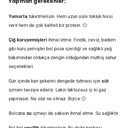
Yapman gerekenler;
Yumurta
tüketmelisin. Hem uzun süre tokluk hissi
verir hem de çok kaliteli bir protein. 🙂
Çiğ kuruyemişleri
ihmal etme. Fındık, ceviz, badem
gibi kuru yemişler bol posa içerdiği ve sağlıklı yağ
bakımından oldukça zengin olduğundan müthiş sahur
seçenekleri.
Gün içinde kan şekerini dengede tutması için
süt
içmeni tavsiye ederiz. Lakin laktozsuz iç ki gaz
yapmasın. Ne olur ne olmaz. Bizce 🙂
Bolcana
su
içmeyi de sakıııın ihmal etme. Su sağlıktır.
Bol bol
yeşillik
tüketmelisin. Bu doğa harikası