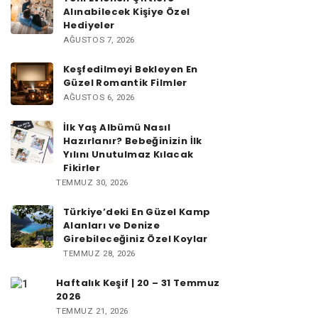
Alınabilecek Kişiye Özel
Hediyeler
AĞUSTOS 7, 2026
Keşfedilmeyi Bekleyen En
Güzel Romantik Filmler
AĞUSTOS 6, 2026
İlk Yaş Albümü Nasıl
Hazırlanır? Bebeğinizin İlk
Yılını Unutulmaz Kılacak
Fikirler
TEMMUZ 30, 2026
Türkiye’deki En Güzel Kamp
Alanları ve Denize
Girebileceğiniz Özel Koylar
TEMMUZ 28, 2026
Haftalık Keşif | 20 – 31 Temmuz
2026
TEMMUZ 21, 2026