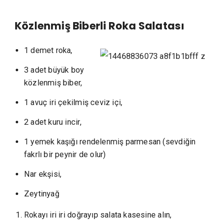
Közlenmiş Biberli Roka Salatası
1 demet roka,
3 adet büyük boy
közlenmiş biber,
1 avuç iri çekilmiş ceviz içi,
2 adet kuru incir,
1 yemek kaşığı rendelenmiş parmesan (sevdiğin
fakrlı bir peynir de olur)
Nar ekşisi,
Zeytinyağ
Rokayı iri iri doğrayıp salata kasesine alın,