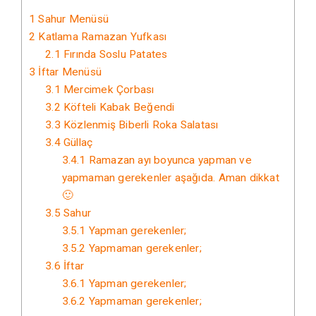
1
Sahur Menüsü
2
Katlama Ramazan Yufkası
2.1
Fırında Soslu Patates
3
İftar Menüsü
3.1
Mercimek Çorbası
3.2
Köfteli Kabak Beğendi
3.3
Közlenmiş Biberli Roka Salatası
3.4
Güllaç
3.4.1
Ramazan ayı boyunca yapman ve
yapmaman gerekenler aşağıda. Aman dikkat
🙂
3.5
Sahur
3.5.1
Yapman gerekenler;
3.5.2
Yapmaman gerekenler;
3.6
İftar
3.6.1
Yapman gerekenler;
3.6.2
Yapmaman gerekenler;