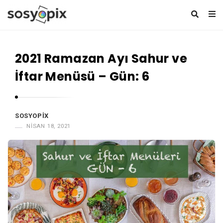
S
o
2021 Ramazan Ayı Sahur ve
s
y
İftar Menüsü – Gün: 6
o
p
i
SOSYOPIX
NISAN 18, 2021
x