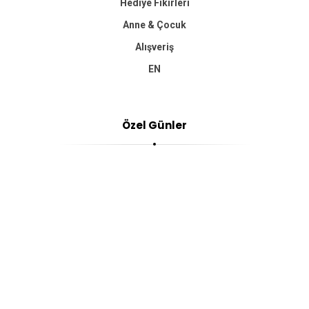
Hediye Fikirleri
Anne & Çocuk
Alışveriş
EN
Özel Günler
Yılbaşı Hediyeleri
Sevgililer Günü Hediyesi
Anneler Günü Hediyesi
Babalar Günü Hediyesi
Kadınlar Günü Hediyesi
Doğum Günü Hediyesi