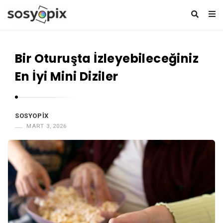
S
o
Bir Oturuşta İzleyebileceğiniz
s
y
En İyi Mini Diziler
o
p
i
SOSYOPIX
MART 3, 2026
x