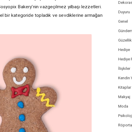
Dekora
 Sosyopix Bakery’nin vazgeçilmez yılbaşı lezzetleri.
Duyuru
zel bir kategoride topladık ve sevdiklerine armağan
Genel
Günde
Güzellik
Hediye
Hediye F
İlişkiler
Kendin 
Kitaplar
Makyaj
Moda
Psikoloj
Röportaj