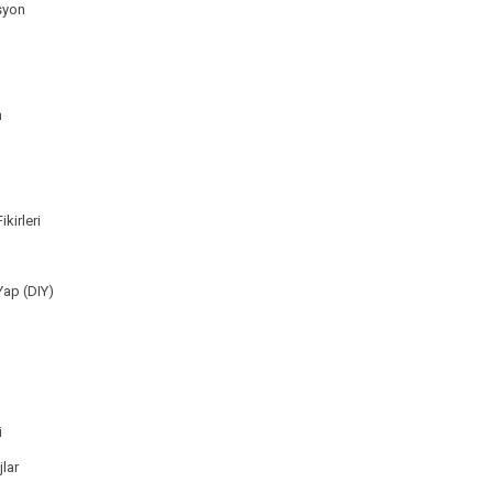
syon
m
ikirleri
Yap (DIY)
i
lar