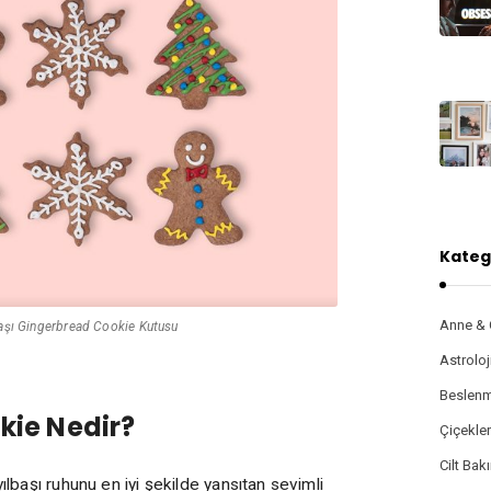
Kateg
Anne &
aşı Gingerbread Cookie Kutusu
Astroloj
Beslenm
kie Nedir?
Çiçekle
Cilt Bak
yılbaşı ruhunu en iyi şekilde yansıtan sevimli