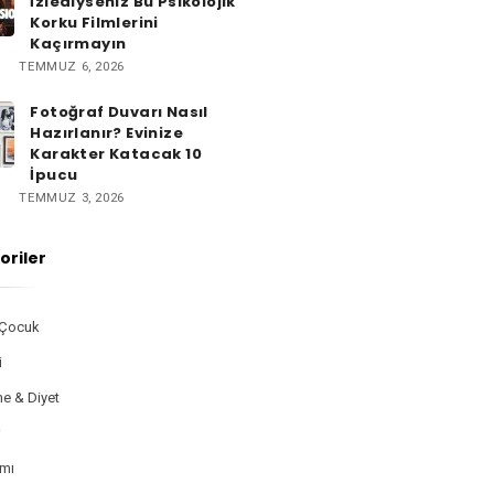
İzlediyseniz Bu Psikolojik
Korku Filmlerini
Kaçırmayın
TEMMUZ 6, 2026
Fotoğraf Duvarı Nasıl
Hazırlanır? Evinize
Karakter Katacak 10
İpucu
TEMMUZ 3, 2026
oriler
 Çocuk
i
e & Diyet
r
ımı