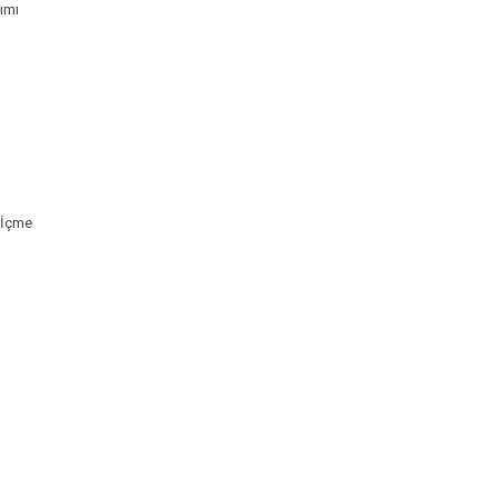
ımı
 İçme