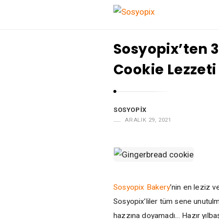
S
o
Sosyopix’ten 3
s
Cookie Lezzeti
y
o
p
i
SOSYOPIX
x
ARALIK 29, 2021
Sosyopix Bakery
’nin en leziz v
Sosyopix’liler tüm sene unutulm
hazzına doyamadı… Hazır yılbaşı