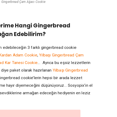
şı Gingerbread Çam Ağacı Cookie
erime Hangi Gingerbread
ğan Edebilirim?
n edebileceğin 3 farklı gingerbread cookie
 Kardan Adam Cookie
,
Yılbaşı Gingerbread Çam
ead Kar Tanesi Cookie
… Ayrıca bu eşsiz lezzetlerin
 diye paket olarak hazırlanan
Yılbaşı Gingerbread
Gingerbread cookie’lerin hepsi bir arada lezzet
ime hayır diyemeceğini düşünüyoruz… Sosyopix’in el
, sevdiklerine armağan edeceğin hediyenin en leziz