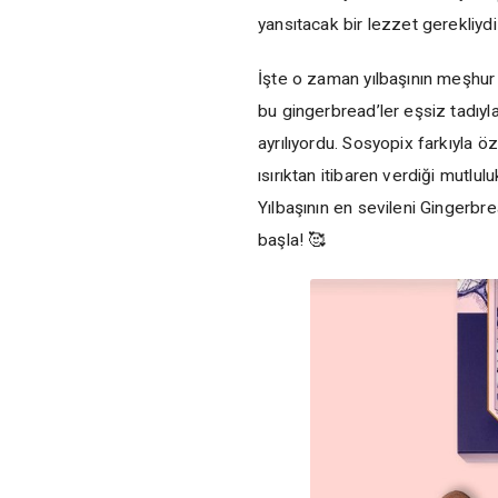
yansıtacak bir lezzet gerekliyd
İşte o zaman yılbaşının meşhur
bu gingerbread’ler eşsiz tadıyl
ayrılıyordu. Sosyopix farkıyla ö
ısırıktan itibaren verdiği mutlul
Yılbaşının en sevileni Ginger
başla! 🥰