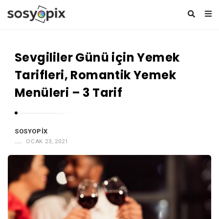
S
o
Sevgililer Günü için Yemek
s
y
Tarifleri, Romantik Yemek
o
Menüleri – 3 Tarif
p
i
x
SOSYOPIX
OCAK 23, 2021