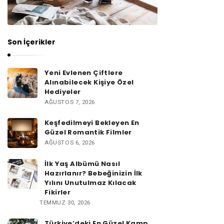
Son İçerikler
Yeni Evlenen Çiftlere
Alınabilecek Kişiye Özel
Hediyeler
AĞUSTOS 7, 2026
Keşfedilmeyi Bekleyen En
Güzel Romantik Filmler
AĞUSTOS 6, 2026
İlk Yaş Albümü Nasıl
Hazırlanır? Bebeğinizin İlk
Yılını Unutulmaz Kılacak
Fikirler
TEMMUZ 30, 2026
Türkiye’deki En Güzel Kamp