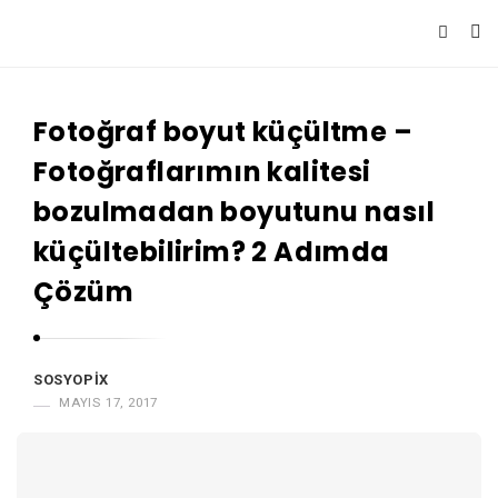
S
o
Fotoğraf boyut küçültme –
s
y
Fotoğraflarımın kalitesi
o
bozulmadan boyutunu nasıl
p
küçültebilirim? 2 Adımda
i
Çözüm
x
SOSYOPIX
MAYIS 17, 2017