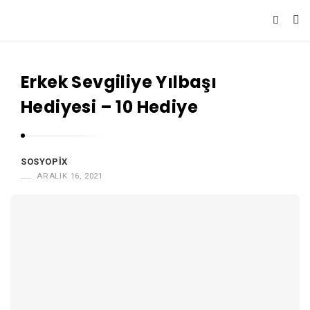
S
o
Erkek Sevgiliye Yılbaşı
s
y
Hediyesi – 10 Hediye
o
p
i
SOSYOPIX
ARALIK 16, 2021
x