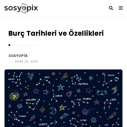
S
o
Burç Tarihleri ve Özellikleri
s
y
o
SOSYOPIX
p
EKIM 20, 2020
i
x