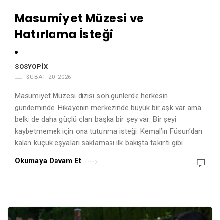
A
Masumiyet Müzesi ve
r
Hatırlama İsteği
t
i
c
SOSYOPIX
l
ŞUBAT 20, 2026
e
Masumiyet Müzesi dizisi son günlerde herkesin
s
gündeminde. Hikayenin merkezinde büyük bir aşk var ama
.
belki de daha güçlü olan başka bir şey var: Bir şeyi
kaybetmemek için ona tutunma isteği. Kemal’in Füsun’dan
kalan küçük eşyaları saklaması ilk bakışta takıntı gibi …
Okumaya Devam Et