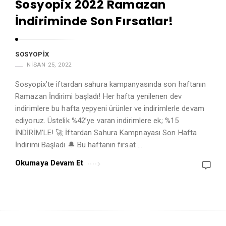
Sosyopix 2022 Ramazan
A
İndiriminde Son Fırsatlar!
r
t
i
SOSYOPIX
c
NISAN 25, 2022
l
Sosyopix’te iftardan sahura kampanyasında son haftanın
e
Ramazan İndirimi başladı! Her hafta yenilenen dev
s
indirimlere bu hafta yepyeni ürünler ve indirimlerle devam
.
ediyoruz. Üstelik %42’ye varan indirimlere ek; %15
İNDİRİM’LE! 🚀 İftardan Sahura Kampnayası Son Hafta
İndirimi Başladı 🔔 Bu haftanın fırsat …
Okumaya Devam Et