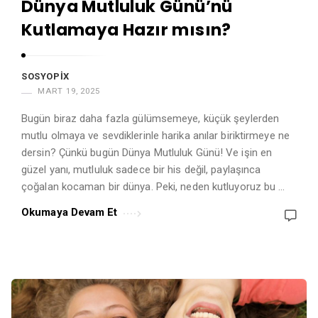
Dünya Mutluluk Günü’nü
A
Kutlamaya Hazır mısın?
r
t
i
SOSYOPIX
c
MART 19, 2025
l
Bugün biraz daha fazla gülümsemeye, küçük şeylerden
e
mutlu olmaya ve sevdiklerinle harika anılar biriktirmeye ne
s
dersin? Çünkü bugün Dünya Mutluluk Günü! Ve işin en
.
güzel yanı, mutluluk sadece bir his değil, paylaşınca
çoğalan kocaman bir dünya. Peki, neden kutluyoruz bu …
Okumaya Devam Et