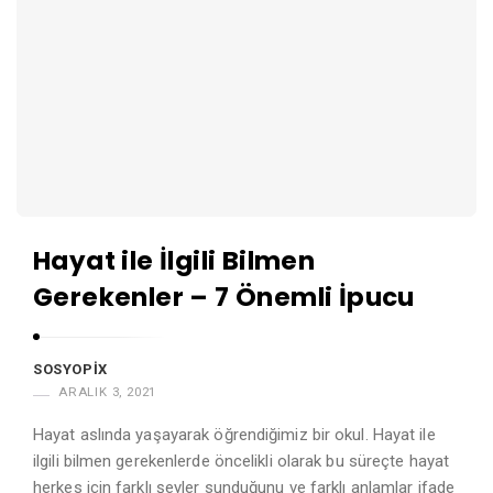
A
r
t
i
c
l
e
s
Hayat ile İlgili Bilmen
.
Gerekenler – 7 Önemli İpucu
SOSYOPIX
ARALIK 3, 2021
Hayat aslında yaşayarak öğrendiğimiz bir okul. Hayat ile
ilgili bilmen gerekenlerde öncelikli olarak bu süreçte hayat
herkes için farklı şeyler sunduğunu ve farklı anlamlar ifade