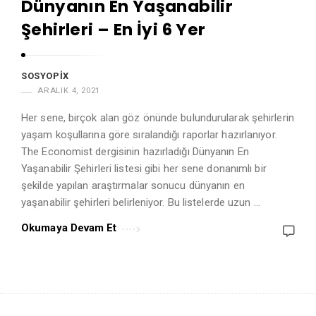
Dünyanın En Yaşanabilir
A
Şehirleri – En İyi 6 Yer
r
t
i
SOSYOPIX
c
ARALIK 4, 2021
l
Her sene, birçok alan göz önünde bulundurularak şehirlerin
e
yaşam koşullarına göre sıralandığı raporlar hazırlanıyor.
s
The Economist dergisinin hazırladığı Dünyanın En
.
Yaşanabilir Şehirleri listesi gibi her sene donanımlı bir
şekilde yapılan araştırmalar sonucu dünyanın en
yaşanabilir şehirleri belirleniyor. Bu listelerde uzun …
Okumaya Devam Et