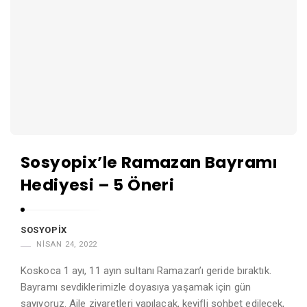
A
r
t
i
c
l
e
s
Sosyopix’le Ramazan Bayramı
.
Hediyesi – 5 Öneri
SOSYOPIX
NISAN 24, 2022
Koskoca 1 ayı, 11 ayın sultanı Ramazan’ı geride bıraktık.
Bayramı sevdiklerimizle doyasıya yaşamak için gün
sayıyoruz. Aile ziyaretleri yapılacak, keyifli sohbet edilecek,