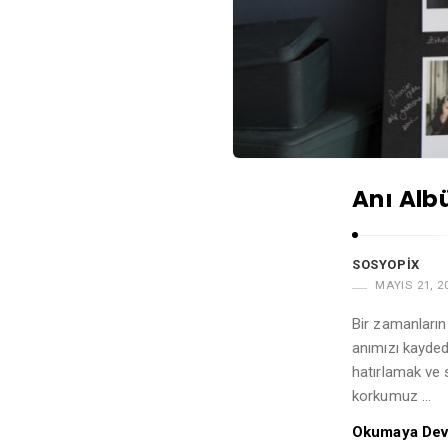
r
t
i
c
l
e
s
Anı Alb
.
SOSYOPIX
MAYIS 21, 2
Bir zamanların
anımızı kaydedi
hatırlamak ve 
korkumuz …
Okumaya Dev