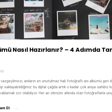
ümü Nasıl Hazırlanır? – 4 Adımda T
022
 vazgeçilmezi, anıların en unutulmaz hali fotoğraflı anı albümü geri 
p saklayabildiğimiz bu dijital çağda artık o kadar çok anıya sahibiz k
saklamak zor olabiliyor. Her an elimizin altında olan fotoğraflarla u
am Et