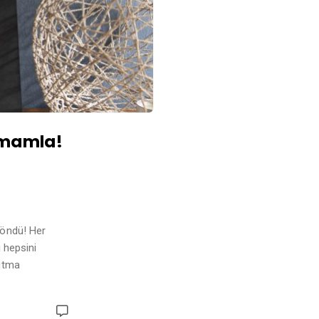
amamla!
döndü! Her
i hepsini
nutma