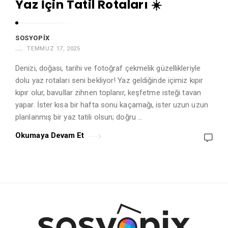
Yaz İçin Tatil Rotaları ☀️
A
r
t
SOSYOPIX
i
TEMMUZ 17, 2025
c
Denizi, doğası, tarihi ve fotoğraf çekmelik güzellikleriyle
l
dolu yaz rotaları seni bekliyor! Yaz geldiğinde içimiz kıpır
e
kıpır olur, bavullar zihnen toplanır, keşfetme isteği tavan
yapar. İster kısa bir hafta sonu kaçamağı, ister uzun uzun
s
planlanmış bir yaz tatili olsun; doğru …
.
Okumaya Devam Et