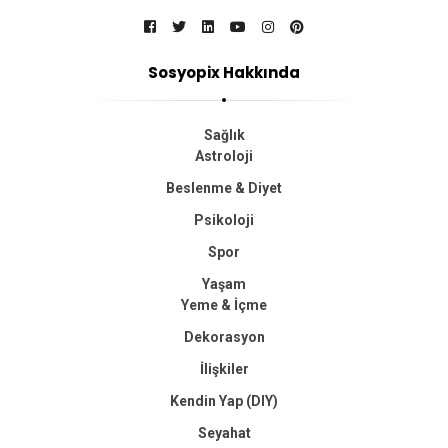
l
a
n
Sosyopix Hakkında
d
ı
Sağlık
r
Astroloji
m
Beslenme & Diyet
a
Psikoloji
s
Spor
ı
Yaşam
Yeme & İçme
Dekorasyon
İlişkiler
Kendin Yap (DIY)
Seyahat